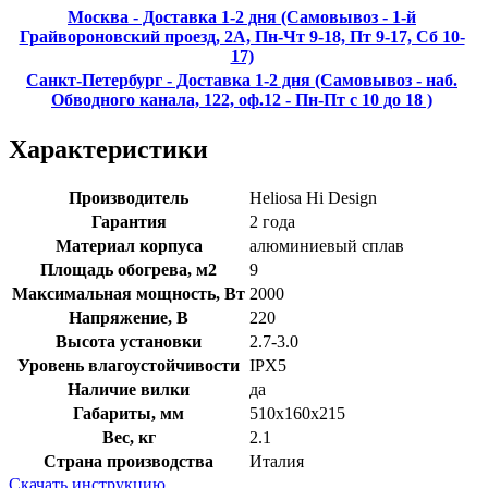
Москва - Доставка 1-2 дня (Самовывоз - 1-й
Грайвороновский проезд, 2А, Пн-Чт 9-18, Пт 9-17, Сб 10-
17)
Санкт-Петербург - Доставка 1-2 дня (Самовывоз - наб.
Обводного канала, 122, оф.12 - Пн-Пт с 10 до 18 )
Характеристики
Производитель
Heliosa Hi Design
Гарантия
2 года
Материал корпуса
алюминиевый сплав
Площадь обогрева, м2
9
Максимальная мощность, Вт
2000
Напряжение, В
220
Высота установки
2.7-3.0
Уровень влагоустойчивости
IPX5
Наличие вилки
да
Габариты, мм
510х160х215
Вес, кг
2.1
Страна производства
Италия
Скачать инструкцию