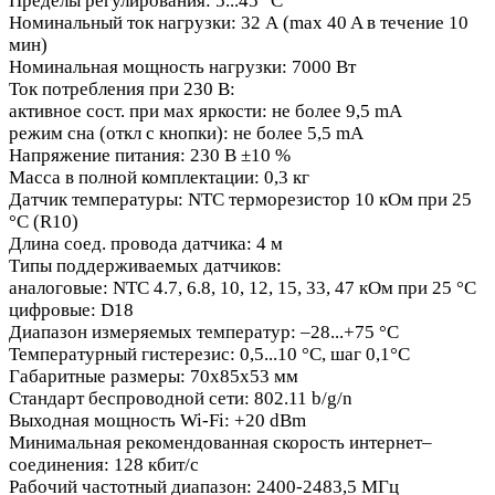
Пределы регулирования: 5...45 °С
Номинальный ток нагрузки: 32 А (max 40 A в течение 10
мин)
Номинальная мощность нагрузки: 7000 Вт
Ток потребления при 230 В:
активное сост. при мах яркости: не более 9,5 mA
режим сна (откл с кнопки): не более 5,5 mA
Напряжение питания: 230 В ±10 %
Масса в полной комплектации: 0,3 кг
Датчик температуры: NTC терморезистор 10 кОм при 25
°С (R10)
Длина соед. провода датчика: 4 м
Типы поддерживаемых датчиков:
аналоговые: NTC 4.7, 6.8, 10, 12, 15, 33, 47 кОм при 25 °C
цифровые: D18
Диапазон измеряемых температур: –28...+75 °С
Температурный гистерезис: 0,5...10 °С, шаг 0,1°С
Габаритные размеры: 70х85х53 мм
Стандарт беспроводной сети: 802.11 b/g/n
Выходная мощность Wi-Fi: +20 dBm
Минимальная рекомендованная скорость интернет–
соединения: 128 кбит/с
Рабочий частотный диапазон: 2400-2483,5 МГц