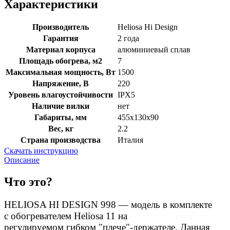
Характеристики
Производитель
Heliosa Hi Design
Гарантия
2 года
Материал корпуса
алюминиевый сплав
Площадь обогрева, м2
7
Максимальная мощность, Вт
1500
Напряжение, В
220
Уровень влагоустойчивости
IPX5
Наличие вилки
нет
Габариты, мм
455х130х90
Вес, кг
2.2
Страна производства
Италия
Скачать инструкцию
Описание
Что это?
HELIOSA HI DESIGN 998 — модель в комплекте
с обогревателем Heliosa 11 на
регулируемом гибком "плече"-держателе. Данная