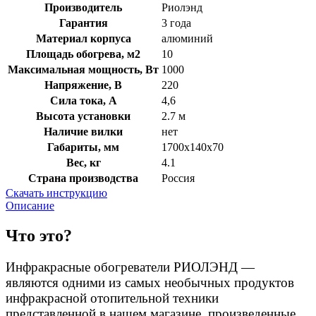
Производитель
Риолэнд
Гарантия
3 года
Материал корпуса
алюминий
Площадь обогрева, м2
10
Максимальная мощность, Вт
1000
Напряжение, В
220
Сила тока, А
4,6
Высота установки
2.7 м
Наличие вилки
нет
Габариты, мм
1700х140х70
Вес, кг
4.1
Страна производства
Россия
Скачать инструкцию
Описание
Что это?
Инфракрасные обогреватели РИОЛЭНД —
являются одними из самых необычных продуктов
инфракрасной отопительной техники
представленной в нашем магазине, произведенные