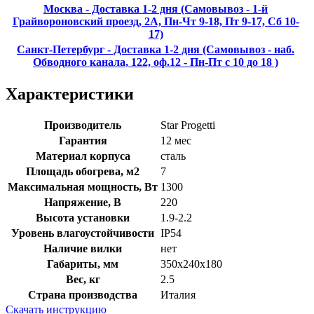
Москва - Доставка 1-2 дня (Самовывоз - 1-й
Грайвороновский проезд, 2А, Пн-Чт 9-18, Пт 9-17, Сб 10-
17)
Санкт-Петербург - Доставка 1-2 дня (Самовывоз - наб.
Обводного канала, 122, оф.12 - Пн-Пт с 10 до 18 )
Характеристики
Производитель
Star Progetti
Гарантия
12 мес
Материал корпуса
сталь
Площадь обогрева, м2
7
Максимальная мощность, Вт
1300
Напряжение, В
220
Высота установки
1.9-2.2
Уровень влагоустойчивости
IP54
Наличие вилки
нет
Габариты, мм
350x240x180
Вес, кг
2.5
Страна производства
Италия
Скачать инструкцию